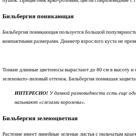
пушок. Прицветник ярко-розовый, цветы спиралевидные с 
Бильбергия поникающая
Бильбергия поникающая пользуется большой популярностью
компактными размерами. Диаметр взрослого куста не превыш
Тонкие длинные цветоносы вырастают до 80 см в высоту и
зеленовато-лиловый оттенок. Бильбергия поникшая зацвет
ИНТЕРЕСНО!
У данной разновидности есть еще одн
называют «слезами королевы».
Бильбергия зеленоцветная
Растение имеет линейные зеленые листья с пильчатым краем