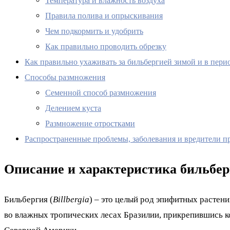
Температура и влажность воздуха
Правила полива и опрыскивания
Чем подкормить и удобрить
Как правильно проводить обрезку
Как правильно ухаживать за бильбергией зимой и в пери
Способы размножения
Семенной способ размножения
Делением куста
Размножение отростками
Распространенные проблемы, заболевания и вредители 
Описание и характеристика бильбе
Бильбергия (
Billbergia
) – это целый род эпифитных растен
во влажных тропических лесах Бразилии, прикрепившись к