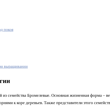
од покоя
при выращивании
ргии
ий из семейства Бромелевые. Основная жизненная форма – ве
орнями к коре деревьев. Также представители этого семейс