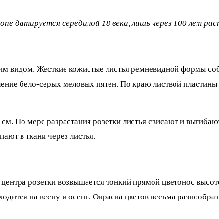
ропе датируется серединой 18 века, лишь через 100 лет ра
ним видом. Жесткие кожистые листья ремневидной формы со
ление бело-серых меловых пятен. По краю листвой пластины
 см. По мере разрастания розетки листья свисают и выгибаю
пают в ткани через листья.
Из центра розетки возвышается тонкий прямой цветонос выс
ходится на весну и осень. Окраска цветов весьма разнообра