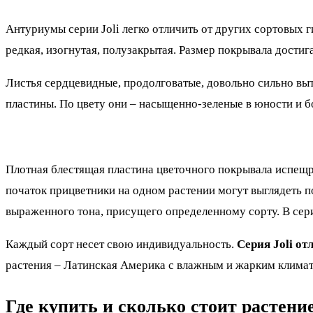
Антуриумы серии Joli легко отличить от других сортовых 
редкая, изогнутая, полузакрытая. Размер покрывала достига
Листья сердцевидные, продолговатые, довольно сильно вы
пластины. По цвету они – насыщенно-зеленые в юности и бо
Плотная блестящая пластина цветочного покрывала испещр
початок прицветники на одном растении могут выглядеть п
выраженного тона, присущего определенному сорту. В сер
Каждый сорт несет свою индивидуальность.
Серия Joli о
растения – Латинская Америка с влажным и жарким клима
Где купить и сколько стоит растени