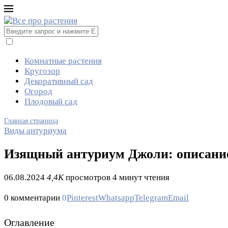
Комнатные растения
Кругозор
Декоративный сад
Огород
Плодовый сад
Главная страница
Виды антуриума
Изящный антуриум Джоли: описание 
06.08.2024
4,4K
просмотров
4 минут чтения
0 комментарии
0
Pinterest
Whatsapp
Telegram
Email
Оглавление