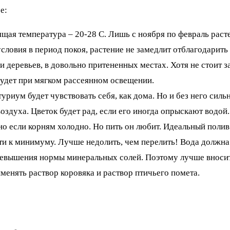
е:
ящая температура – 20-28 С. Лишь с ноября по февраль раст
условия в период покоя, растение не замедлит отблагодарит
 деревьев, в довольно притененных местах. Хотя не стоит за
будет при мягком рассеянном освещении.
туриум будет чувствовать себя, как дома. Но и без него сил
здуха. Цветок будет рад, если его иногда опрыскают водой.
но если корням холодно. Но пить он любит. Идеальный полив
ти к минимуму. Лучше недолить, чем перелить! Вода должна 
ревышения нормы минеральных солей. Поэтому лучше вносить
енять раствор коровяка и раствор птичьего помета.