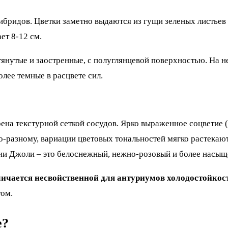
гибридов. Цветки заметно выдаются из гущи зеленых листье
ет 8-12 см.
тянутые и заостренные, с полуглянцевой поверхностью. На 
лее темные в расцвете сил.
ена текстурной сеткой сосудов. Ярко выраженное соцветие 
о-разному, вариации цветовых тональностей мягко растекают
ии Джоли – это белоснежный, нежно-розовый и более насыщ
тличается несвойственной для антуриумов холодостойко
том.
е?