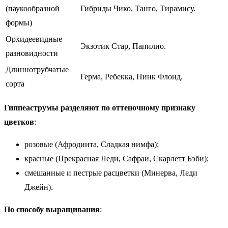
(паукообразной
Гибриды Чико, Танго, Тирамису.
формы)
Орхидеевидные
Экзотик Стар, Папилио.
разновидности
Длиннотрубчатые
Герма, Ребекка, Пинк Флоид.
сорта
Гиппеаструмы разделяют по оттеночному признаку
цветков
:
розовые (Афродиита, Сладкая нимфа);
красные (Прекрасная Леди, Сафраи, Скарлетт Бэби);
смешанные и пестрые расцветки (Минерва, Леди
Джейн).
По способу выращивания
: