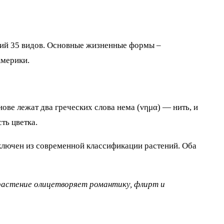
щий 35 видов. Основные жизненные формы –
Америки.
ве лежат два греческих слова нема (νημα) — нить, и
ть цветка.
сключен из современной классификации растений. Оба
 растение олицетворяет романтику, флирт и