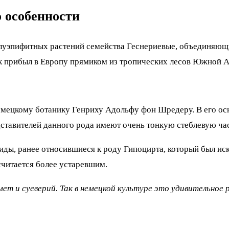
о особенности
олуэпифитных растений семейства Геснериевые, объединяю
ток прибыл в Европу прямиком из тропических лесов Южной 
мецкому ботанику Генриху Адольфу фон Шредеру. В его осно
едставителей данного рода имеют очень тонкую стеблевую час
 виды, ранее относившиеся к роду Гипоцирта, который был и
 считается более устаревшим.
мет и суеверий. Так в немецкой культуре это удивительное