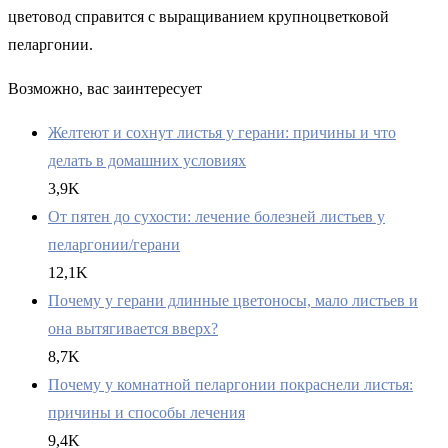
цветовод справится с выращиванием крупноцветковой
пеларгонии.
Возможно, вас заинтересует
Желтеют и сохнут листья у герани: причины и что
делать в домашних условиях
3,9K
От пятен до сухости: лечение болезней листьев у
пеларгонии/герани
12,1K
Почему у герани длинные цветоносы, мало листьев и
она вытягивается вверх?
8,7K
Почему у комнатной пеларгонии покраснели листья:
причины и способы лечения
9,4K