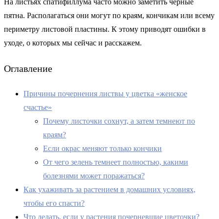
На листьях спатифиллума часто можно заметить черные
пятна. Располагаться они могут по краям, кончикам или всему
периметру листовой пластины. К этому приводят ошибки в
уходе, о которых мы сейчас и расскажем.
Оглавление
Причины почернения листвы у цветка «женское
счастье»
Почему листочки сохнут, а затем темнеют по
краям?
Если окрас меняют только кончики
От чего зелень темнеет полностью, какими
болезнями может поражаться?
Как ухаживать за растением в домашних условиях,
чтобы его спасти?
Что делать, если у растения почерневшие цветочки?