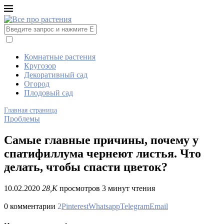
Комнатные растения
Кругозор
Декоративный сад
Огород
Плодовый сад
Главная страница
Проблемы
Самые главные причины, почему у
спатифиллума чернеют листья. Что
делать, чтобы спасти цветок?
10.02.2020
28,K
просмотров
3 минут чтения
0 комментарии
2
Pinterest
Whatsapp
Telegram
Email