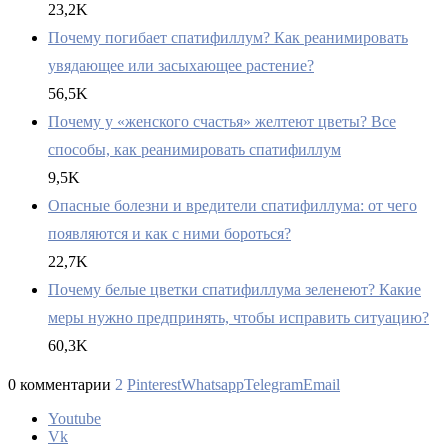
23,2K
Почему погибает спатифиллум? Как реанимировать
увядающее или засыхающее растение?
56,5K
Почему у «женского счастья» желтеют цветы? Все
способы, как реанимировать спатифиллум
9,5K
Опасные болезни и вредители спатифиллума: от чего
появляются и как с ними бороться?
22,7K
Почему белые цветки спатифиллума зеленеют? Какие
меры нужно предпринять, чтобы исправить ситуацию?
60,3K
0 комментарии
2
Pinterest
Whatsapp
Telegram
Email
Youtube
Vk