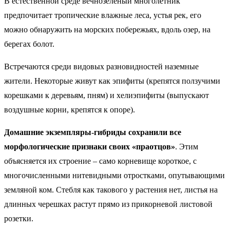
В естественной среде вечнозеленый многолетник
предпочитает тропические влажные леса, устья рек, его
можно обнаружить на морских побережьях, вдоль озер, на
берегах болот.
Встречаются среди видовых разновидностей наземные
жители. Некоторые живут как эпифиты (крепятся ползучими
корешками к деревьям, пням) и хелиэпифиты (выпускают
воздушные корни, крепятся к опоре).
Домашние экземпляры-гибриды сохранили все
морфологические признаки своих «праотцов»
. Этим
объясняется их строение – само корневище короткое, с
многочисленными нитевидными отростками, опутывающими
земляной ком. Стебля как такового у растения нет, листья на
длинных черешках растут прямо из прикорневой листовой
розетки.