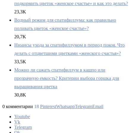
подкормить цветок «женское счастье» и как это делать?
23,3K
Водный режим для спатифиллума: как правильно
поливать цветок «женское счастье»?
20,7K
Нюансы ухода за спатифиллумом в период покоя. Что
делать с отцветшими цветками «женского счастья»?
33,5K
Можно ли сажать спатифиллум в кашпо или
прозрачную емкость? Критерии выбора горшка для
выращивания цветка
30,8K
0 комментарии
18
Pinterest
Whatsapp
Telegram
Email
Youtube
Vk
Telegram
Ok