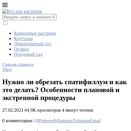
Комнатные растения
Кругозор
Декоративный сад
Огород
Плодовый сад
Главная страница
Уход
Нужно ли обрезать спатифиллум и как
это делать? Особенности плановой и
экстренной процедуры
27.02.2021
64,9K
просмотров
4 минут чтения
0 комментарии
18
Pinterest
Whatsapp
Telegram
Email