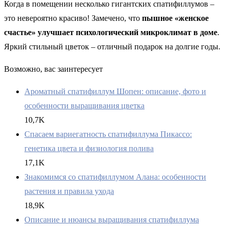
Когда в помещении несколько гигантских спатифиллумов –
это невероятно красиво! Замечено, что
пышное «женское
счастье» улучшает психологический микроклимат в доме
.
Яркий стильный цветок – отличный подарок на долгие годы.
Возможно, вас заинтересует
Ароматный спатифиллум Шопен: описание, фото и
особенности выращивания цветка
10,7K
Спасаем вариегатность спатифиллума Пикассо:
генетика цвета и физиология полива
17,1K
Знакомимся со спатифиллумом Алана: особенности
растения и правила ухода
18,9K
Описание и нюансы выращивания спатифиллума