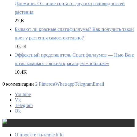
Джемини. Отличие сорта от других разновидностей
растения
27,K
Бывают ли красные спатифиллумы? Как получить такой
цвет у растения самостоятельно?
16,1K
Эффектный представитель Спатифиллумов — Нью Ван:
познакомимся с ярким красавцем «поближе»
10,4K
0 комментарии
2
Pinterest
Whatsapp
Telegram
Email
Youtube
Vk
Telegram
Ok
О проекте na-zemle.info