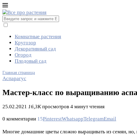
Комнатные растения
Кругозор
Декоративный сад
Огород
Плодовый сад
Главная страница
Аспарагус
Мастер-класс по выращиванию аспар
25.02.2021
16,3K
просмотров
4 минут чтения
0 комментарии
15
Pinterest
Whatsapp
Telegram
Email
Многие домашние цветы сложно выращивать из семян, но, 