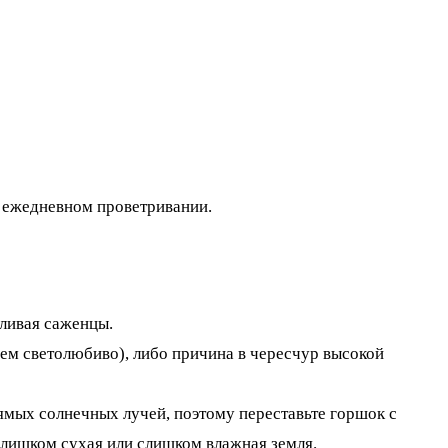
в ежедневном проветривании.
оливая саженцы.
всем светолюбиво), либо причина в чересчур высокой
ямых солнечных лучей, поэтому переставьте горшок с
слишком сухая или слишком влажная земля.