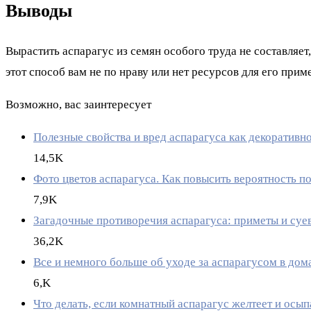
Выводы
Вырастить аспарагус из семян особого труда не составляет
этот способ вам не по нраву или нет ресурсов для его при
Возможно, вас заинтересует
Полезные свойства и вред аспарагуса как декоративн
14,5K
Фото цветов аспарагуса. Как повысить вероятность п
7,9K
Загадочные противоречия аспарагуса: приметы и суе
36,2K
Все и немного больше об уходе за аспарагусом в до
6,K
Что делать, если комнатный аспарагус желтеет и осы