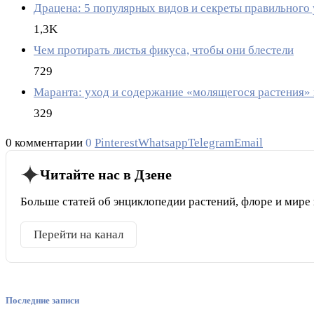
Драцена: 5 популярных видов и секреты правильного
1,3K
Чем протирать листья фикуса, чтобы они блестели
729
Маранта: уход и содержание «молящегося растения»
329
0 комментарии
0
Pinterest
Whatsapp
Telegram
Email
Читайте нас в Дзене
Больше статей об энциклопедии растений, флоре и мире
Перейти на канал
Последние записи