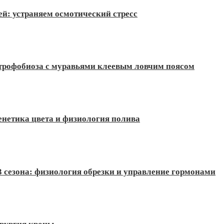
ей: устраняем осмотический стресс
 трофобиоза с муравьями клеевым ловчим поясом
енетика цвета и физиология полива
3 сезона: физиология обрезки и управление гормонами