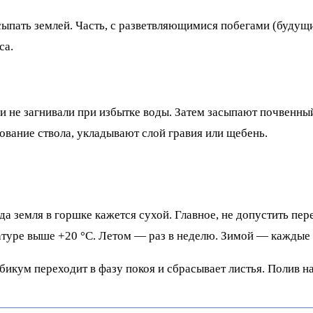
сыпать землей. Часть, с разветвляющимися побегами (будущи
са.
 не загнивали при избытке воды. Затем засыпают почвенны
ование ствола, укладывают слой гравия или щебень.
да земля в горшке кажется сухой. Главное, не допустить пе
атуре выше +20 °C. Летом — раз в неделю. Зимой — каждые 
икум переходит в фазу покоя и сбрасывает листья. Полив на