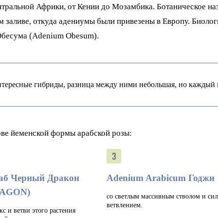
тральной Африки, от Кении до Мозамбика. Ботаническое на
ом заливе, откуда адениумы были привезены в Европу. Биоло
Обесума (Adenium Obesum).
нтересные гибриды, разница между ними небольшая, но каждый
ове йеменской формы арабской розы:
аб Черный Дракон
Adenium Arabicum Годжи
RAGON)
со светлым массивным стволом и си
ветвлением.
кс и ветви этого растения