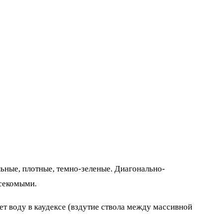
ьные, плотные, темно-зеленые. Диагонально-
асекомыми.
т воду в каудексе (вздутие ствола между массивной