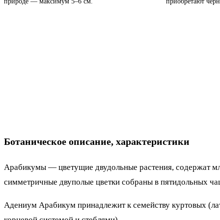
природе — максимум 5–6 см.
приобретают черн
Ботаническое описание, характеристики
Арабикумы — цветущие двудольные растения, содержат мле
симметричные двуполые цветки собраны в пятидольных ча
Адениум Арабикум принадлежит к семейству куртовых (лат.
корневой системой и стеблями).