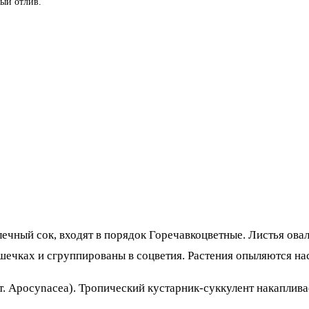
ый отлив.
чный сок, входят в порядок Горечавкоцветные. Листья овал
шечках и сгруппированы в соцветия. Растения опыляются н
 Apocynacea). Тропический кустарник-суккулент накапливае