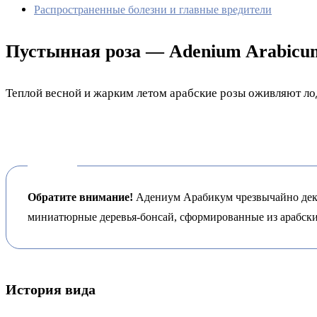
Распространенные болезни и главные вредители
Пустынная роза — Adenium Arabicu
Теплой весной и жарким летом арабские розы оживляют лод
Обратите внимание!
Адениум Арабикум чрезвычайно декор
миниатюрные деревья-бонсай, сформированные из арабски
История вида