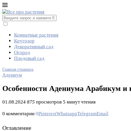
Комнатные растения
Кругозор
Декоративный сад
Огород
Плодовый сад
Главная страница
Адениум
Особенности Адениума Арабикум и 
01.08.2024
875
просмотров
5 минут чтения
0 комментарии
0
Pinterest
Whatsapp
Telegram
Email
Оглавление