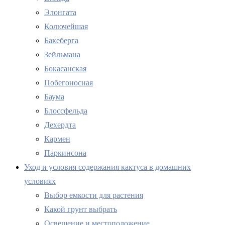
Элонгата
Колючейшая
Бакеберга
Зейльмана
Бокасанская
Побегоносная
Баума
Блоссфельда
Дехердта
Кармен
Паркинсона
Уход и условия содержания кактуса в домашних
условиях
Выбор емкости для растения
Какой грунт выбрать
Освещение и местоположение