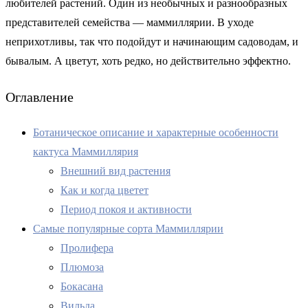
любителей растений. Один из необычных и разнообразных
представителей семейства — маммиллярии. В уходе
неприхотливы, так что подойдут и начинающим садоводам, и
бывалым. А цветут, хоть редко, но действительно эффектно.
Оглавление
Ботаническое описание и характерные особенности
кактуса Маммиллярия
Внешний вид растения
Как и когда цветет
Период покоя и активности
Самые популярные сорта Маммиллярии
Пролифера
Плюмоза
Бокасана
Вильда