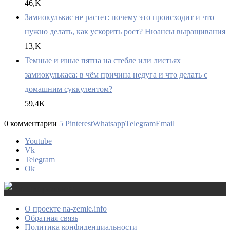
46,K
Замиокулькас не растет: почему это происходит и что
нужно делать, как ускорить рост? Нюансы выращивания
13,K
Темные и иные пятна на стебле или листьях
замиокулькаса: в чём причина недуга и что делать с
домашним суккулентом?
59,4K
0 комментарии
5
Pinterest
Whatsapp
Telegram
Email
Youtube
Vk
Telegram
Ok
О проекте na-zemle.info
Обратная связь
Политика конфиденциальности