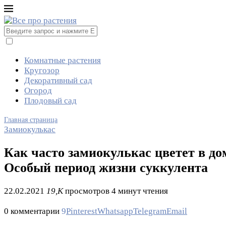
Комнатные растения
Кругозор
Декоративный сад
Огород
Плодовый сад
Главная страница
Замиокулькас
Как часто замиокулькас цветет в д
Особый период жизни суккулента
22.02.2021
19,K
просмотров
4 минут чтения
0 комментарии
9
Pinterest
Whatsapp
Telegram
Email