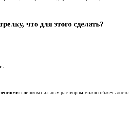
релку, что для этого сделать?
ть.
брениями
: слишком сильным раствором можно обжечь листь