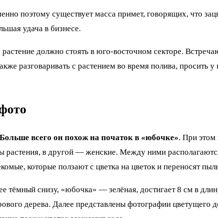
менно поэтому существует масса примет, говорящих, что з
льшая удача в бизнесе.
а растение должно стоять в юго-восточном секторе. Встреч
также разговаривать с растением во время полива, просить 
 фото
Больше всего он похож на початок в «юбочке»
. При этом
ны растения, в другой — женские. Между ними располагаютс
омые, которые ползают с цветка на цветок и переносят пыль
е тёмный снизу, «юбочка» — зелёная, достигает 8 см в длину
арового дерева. Далее представлены фотографии цветущего д