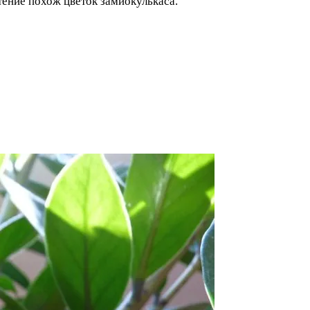
стение похож цветок замиокулькаса.