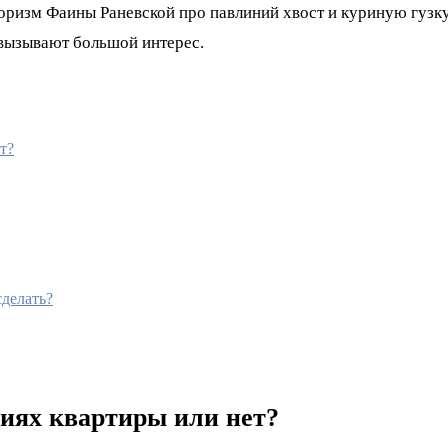
оризм Фаины Раневской про павлиний хвост и куриную гузку.
о вызывают большой интерес.
т?
сделать?
виях квартиры или нет?