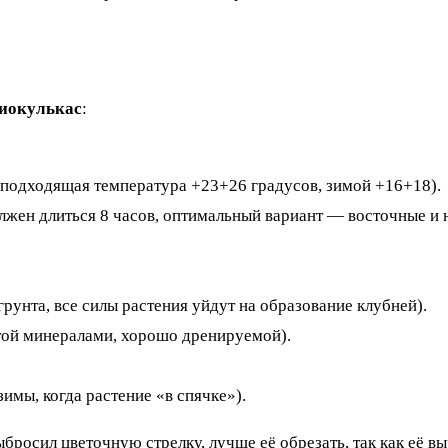
миокулькас
:
 подходящая температура +23+26 градусов, зимой +16+18).
олжен длиться 8 часов, оптимальный вариант — восточные и
унта, все силы растения уйдут на образование клубней).
атой минералами, хорошо дренируемой).
имы, когда растение «в спячке»).
ыбросил цветочную стрелку, лучше её обрезать, так как её 