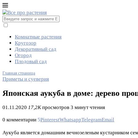
Комнатные растения
Кругозор
Декоративный сад
Огород
Плодовый сад
Главная страница
Приметы и суеверия
Японская аукуба в доме: дерево пр
01.11.2020
17,2K
просмотров
3 минут чтения
0 комментарии
5
Pinterest
Whatsapp
Telegram
Email
Аукуба является домашним вечнозеленым кустарником семе