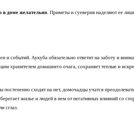
го в доме желательно
. Приметы и суеверия наделяют ее ли
н и событий. Аукуба обязательно ответит на заботу и вниман
оящим хранителем домашнего очага, сохраняет теплые и иск
ты постепенно сходят на нет, домочадцы учатся преодолевать
оберегает жилье и людей в нем от негативных влияний со ст
и сглаз.