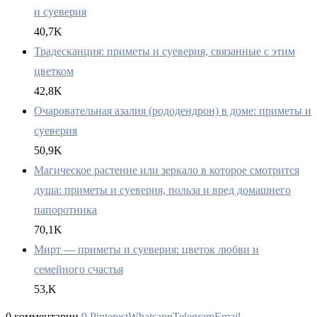
и суеверия
40,7K
Традесканция: приметы и суеверия, связанные с этим
цветком
42,8K
Очаровательная азалия (рододендрон) в доме: приметы и
суеверия
50,9K
Магическое растение или зеркало в которое смотрится
душа: приметы и суеверия, польза и вред домашнего
папоротника
70,1K
Мирт — приметы и суеверия: цветок любви и
семейного счастья
53,K
0 комментарии
9
Pinterest
Whatsapp
Telegram
Email