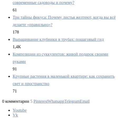
современные садоводы и почему?
61
Три тайны фикуса: Почему листья желтеют, когда вы всё
делаете «правильно»?
178
Выращивание клубники в трубах: пошаговый гид
1,4K
Композиции из суккулентов: живой подарок своими
руками
91
Крупные растения в маленькой квартире: как сохранить
свет и пространство
71
0 комментарии
5
Pinterest
Whatsapp
Telegram
Email
Youtube
Vk