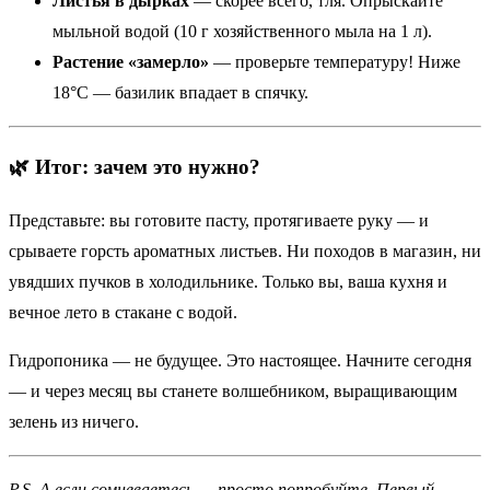
Листья в дырках
— скорее всего, тля. Опрыскайте
мыльной водой (10 г хозяйственного мыла на 1 л).
Растение «замерло»
— проверьте температуру! Ниже
18°C — базилик впадает в спячку.
🌿 Итог: зачем это нужно?
Представьте: вы готовите пасту, протягиваете руку — и
срываете горсть ароматных листьев. Ни походов в магазин, ни
увядших пучков в холодильнике. Только вы, ваша кухня и
вечное лето в стакане с водой.
Гидропоника — не будущее. Это настоящее. Начните сегодня
— и через месяц вы станете волшебником, выращивающим
зелень из ничего.
P.S. А если сомневаетесь — просто попробуйте. Первый