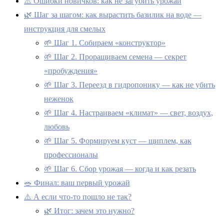
⚠️ Ошибки новичков: как не загубить урожай
🌿 Шаг за шагом: как вырастить базилик на воде —
инструкция для смелых
🌱 Шаг 1. Собираем «конструктор»
🌱 Шаг 2. Проращиваем семена — секрет
«пробуждения»
🌱 Шаг 3. Переезд в гидропонику — как не убить
неженок
🌱 Шаг 4. Настраиваем «климат» — свет, воздух,
любовь
🌱 Шаг 5. Формируем куст — щиплем, как
профессионалы
🌱 Шаг 6. Сбор урожая — когда и как резать
🥗 Финал: ваш первый урожай
⚠️ А если что-то пошло не так?
🌿 Итог: зачем это нужно?