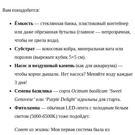
Вам понадобится:
Ёмкость
— стеклянная банка, пластиковый контейнер
или даже обрезанная бутылка (главное — непрозрачная,
чтобы не цвела вода).
Субстрат
— кокосовая койра, минеральная вата или
поролон (вырежьте кубик 5×5 см).
Насос и воздушный камень
(как для аквариума) —
чтобы корни дышали. Нет насоса? Меняйте воду каждые
3 дня!
Семена базилика
— сорта
Ocimum basilicum ‘Sweet
Genovese’
или
‘Purple Delight’
идеальны для старта.
Фитолампа
— обычная LED-лента с холодным белым
светом (5000-6500K) тоже подойдет.
Совет из жизни:
Моя первая система была из