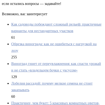
если остались вопросы — задавайте!
Возможно, вас заинтересует
Как садоводы побеждают сложный рельеф: практичные
варианты для нестандартных участков
61
Обрезка винограда: как не ошибиться с нагрузкой на
лозу
255
Виноград гниет от переувлажнения: как спасти урожай
и не стать «владельцем бочки с уксусом»
129
Лобелия рассадой: почему мелкие семена не стоит
закапывать
60
Практичнее, чем букет: 5 красивых комнатных цветов,