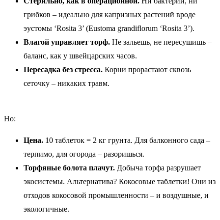
Стерильно, как в операционной.
Ни бактерий, ни
грибков – идеально для капризных растений вроде
эустомы ‘Rosita 3’ (Eustoma grandiflorum ‘Rosita 3’).
Влагой управляет торф.
Не зальешь, не пересушишь –
баланс, как у швейцарских часов.
Пересадка без стресса.
Корни прорастают сквозь
сеточку – никаких травм.
Но:
Цена.
10 таблеток = 2 кг грунта. Для балконного сада –
терпимо, для огорода – разоришься.
Торфяные болота плачут.
Добыча торфа разрушает
экосистемы. Альтернатива? Кокосовые таблетки! Они из
отходов кокосовой промышленности – и воздушные, и
экологичные.