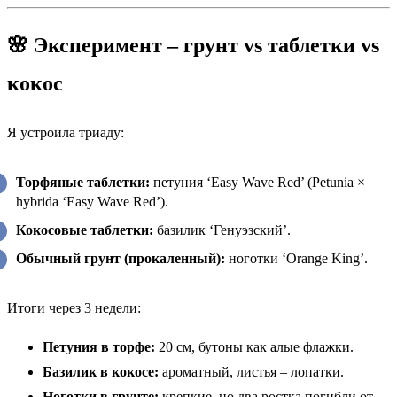
🌸 Эксперимент – грунт vs таблетки vs
кокос
Я устроила триаду:
Торфяные таблетки:
петуния ‘Easy Wave Red’ (Petunia ×
hybrida ‘Easy Wave Red’).
Кокосовые таблетки:
базилик ‘Генуэзский’.
Обычный грунт (прокаленный):
ноготки ‘Orange King’.
Итоги через 3 недели:
Петуния в торфе:
20 см, бутоны как алые флажки.
Базилик в кокосе:
ароматный, листья – лопатки.
Ноготки в грунте:
крепкие, но два ростка погибли от