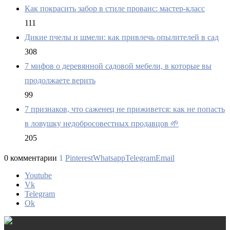
Как покрасить забор в стиле прованс: мастер-класс
111
Дикие пчелы и шмели: как привлечь опылителей в сад
308
7 мифов о деревянной садовой мебели, в которые вы
продолжаете верить
99
7 признаков, что саженец не приживется: как не попасть
в ловушку недобросовестных продавцов 🌱
205
0 комментарии
1
Pinterest
Whatsapp
Telegram
Email
Youtube
Vk
Telegram
Ok