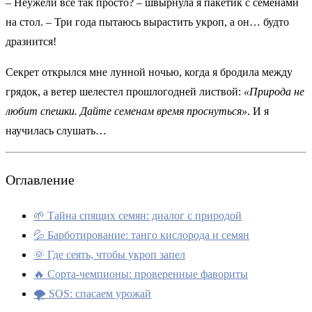
– Неужели все так просто? – швырнула я пакетик с семенами
на стол. – Три года пытаюсь вырастить укроп, а он… будто
дразнится!
Секрет открылся мне лунной ночью, когда я бродила между
грядок, а ветер шелестел прошлогодней листвой:
«Природа не
любит спешки. Дайте семенам время проснуться»
. И я
научилась слушать…
Оглавление
🌱 Тайна спящих семян: диалог с природой
💦 Барботирование: танго кислорода и семян
🌞 Где сеять, чтобы укроп запел
🔥 Сорта-чемпионы: проверенные фавориты
🌪 SOS: спасаем урожай