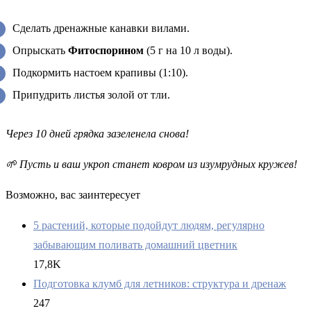
Сделать дренажные канавки вилами.
Опрыскать
Фитоспорином
(5 г на 10 л воды).
Подкормить настоем крапивы (1:10).
Припудрить листья золой от тли.
Через 10 дней грядка зазеленела снова!
🌱 Пусть и ваш укроп станет ковром из изумрудных кружев!
Возможно, вас заинтересует
5 растений, которые подойдут людям, регулярно
забывающим поливать домашний цветник
17,8K
Подготовка клумб для летников: структура и дренаж
247