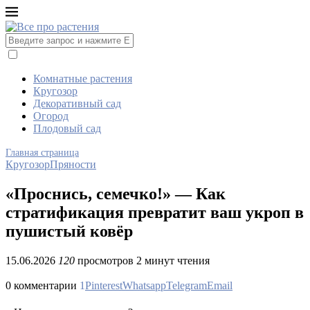
Комнатные растения
Кругозор
Декоративный сад
Огород
Плодовый сад
Главная страница
Кругозор
Пряности
«Проснись, семечко!» — Как
стратификация превратит ваш укроп в
пушистый ковёр
15.06.2026
120
просмотров
2 минут чтения
0 комментарии
1
Pinterest
Whatsapp
Telegram
Email