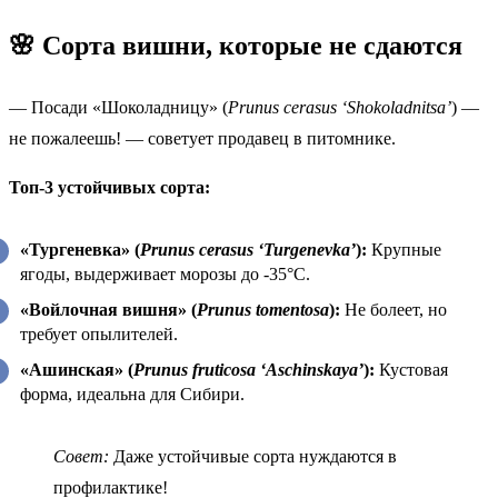
🌸 Сорта вишни, которые не сдаются
— Посади «Шоколадницу» (
Prunus cerasus ‘Shokoladnitsa’
) —
не пожалеешь! — советует продавец в питомнике.
Топ-3 устойчивых сорта:
«Тургеневка» (
Prunus cerasus ‘Turgenevka’
):
Крупные
ягоды, выдерживает морозы до -35°C.
«Войлочная вишня» (
Prunus tomentosa
):
Не болеет, но
требует опылителей.
«Ашинская» (
Prunus fruticosa ‘Aschinskaya’
):
Кустовая
форма, идеальна для Сибири.
Совет:
Даже устойчивые сорта нуждаются в
профилактике!