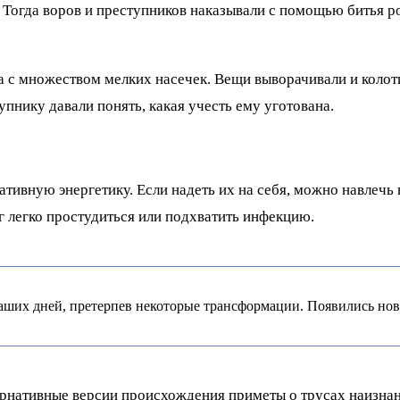
Тогда воров и преступников наказывали с помощью битья ро
 с множеством мелких насечек. Вещи выворачивали и колоти
пнику давали понять, какая учесть ему уготована.
тивную энергетику. Если надеть их на себя, можно навлечь 
г легко простудиться или подхватить инфекцию.
аших дней, претерпев некоторые трансформации. Появились нов
нативные версии происхождения приметы о трусах наизнанку