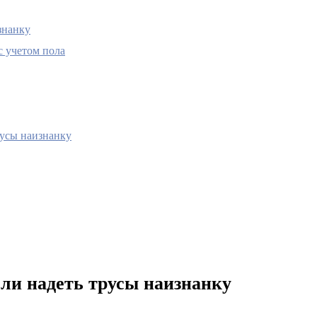
знанку
с учетом пола
русы наизнанку
ли надеть трусы наизнанку