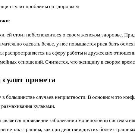
нщин сулит проблемы со здоровьем
овки
:
и, ей стоит побеспокоиться о своем женском здоровье. Прид
внимательно одевать белье, у нее повышается риск быть ос
ты распространяется на сферу работы и дружеских отношени
емейных отношений. Считается, что женщину в скором врем
 сулит примета
у в большинстве случаев неприятности. В основном это конф
 размахивания кулаками.
является проявление заболеваний мочеполовой системы или
и не так страшны, как при действии других более страшных