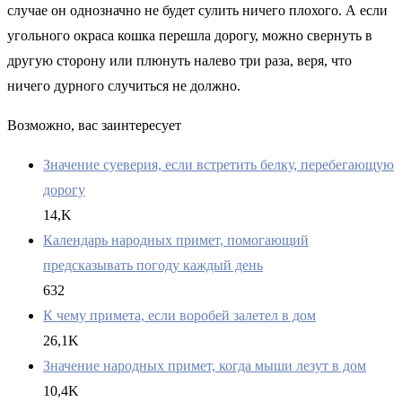
случае он однозначно не будет сулить ничего плохого. А если
угольного окраса кошка перешла дорогу, можно свернуть в
другую сторону или плюнуть налево три раза, веря, что
ничего дурного случиться не должно.
Возможно, вас заинтересует
Значение суеверия, если встретить белку, перебегающую
дорогу
14,K
Календарь народных примет, помогающий
предсказывать погоду каждый день
632
К чему примета, если воробей залетел в дом
26,1K
Значение народных примет, когда мыши лезут в дом
10,4K