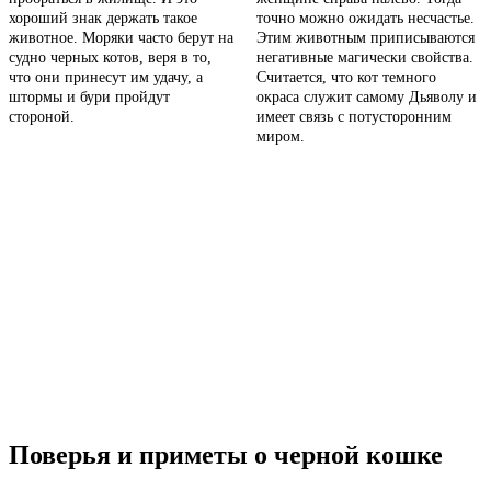
хороший знак держать такое
точно можно ожидать несчастье.
животное. Моряки часто берут на
Этим животным приписываются
судно черных котов, веря в то,
негативные магически свойства.
что они принесут им удачу, а
Считается, что кот темного
штормы и бури пройдут
окраса служит самому Дьяволу и
стороной.
имеет связь с потусторонним
миром.
Поверья и приметы о черной кошке