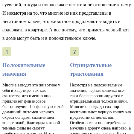
суеверий, откуда и пошло такое негативное отношение к нему.
И несмотря на то, что многие из них представлены в
негативном ключе, это животное продолжают заводить и
содержать в квартире. А все потому, что приметы черный кот
в доме могут быть и в положительном ключе.
Положительные
Отрицательные
значения
трактования
Многие заводят это животное у
Несмотря на положительные
себя в квартире, так как
значения, черная кошечка все-
считается, что именно оно
таки больше ассоциируется с
привлекает финансовое
отрицательными толкованиями.
благополучие. По фен-шую такой
Многие народы до сих пор
домашний питомец черного
воспринимают черную кошку как
окраса обладает сильнейшей
предвестника несчастья.
энергетикой, благодаря которой
Особенно если она перебежала
темные силы не смогут
мужчине дорогу слева направо, а
пробраться в жилище. И это
женщине справа налево. Тогда