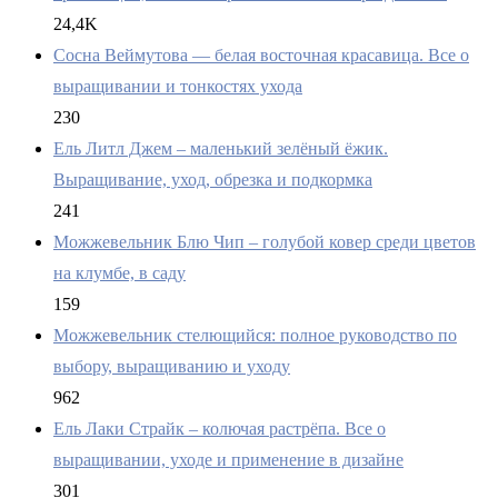
24,4K
Сосна Веймутова — белая восточная красавица. Все о
выращивании и тонкостях ухода
230
Ель Литл Джем – маленький зелёный ёжик.
Выращивание, уход, обрезка и подкормка
241
Можжевельник Блю Чип – голубой ковер среди цветов
на клумбе, в саду
159
Можжевельник стелющийся: полное руководство по
выбору, выращиванию и уходу
962
Ель Лаки Страйк – колючая растрёпа. Все о
выращивании, уходе и применение в дизайне
301