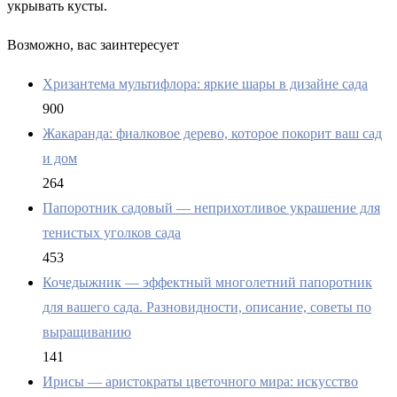
укрывать кусты.
Возможно, вас заинтересует
Хризантема мультифлора: яркие шары в дизайне сада
900
Жакаранда: фиалковое дерево, которое покорит ваш сад
и дом
264
Папоротник садовый — неприхотливое украшение для
тенистых уголков сада
453
Кочедыжник — эффектный многолетний папоротник
для вашего сада. Разновидности, описание, советы по
выращиванию
141
Ирисы — аристократы цветочного мира: искусство