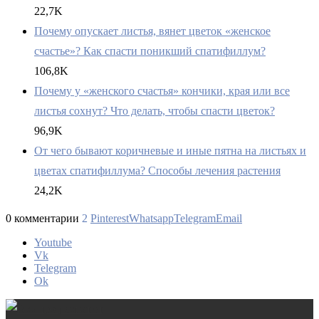
22,7K
Почему опускает листья, вянет цветок «женское
счастье»? Как спасти поникший спатифиллум?
106,8K
Почему у «женского счастья» кончики, края или все
листья сохнут? Что делать, чтобы спасти цветок?
96,9K
От чего бывают коричневые и иные пятна на листьях и
цветах спатифиллума? Способы лечения растения
24,2K
0 комментарии
2
Pinterest
Whatsapp
Telegram
Email
Youtube
Vk
Telegram
Ok