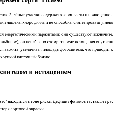
леток. Зелёные участки содержат хлоропласты и полноценно
 они лишены хлорофилла и не способны синтезировать углев
тся энергетическими паразитами: они существуют исключите
(альбинос), он неизбежно отомрет после истощения внутренн
тся выжить, увеличивая площадь фотосинтеза, что приводит
 хрупкий клеточный баланс.
осинтезом и истощением
so’ находится в зоне риска. Дефицит фотонов заставляет ра
отеря сортовой окраски.