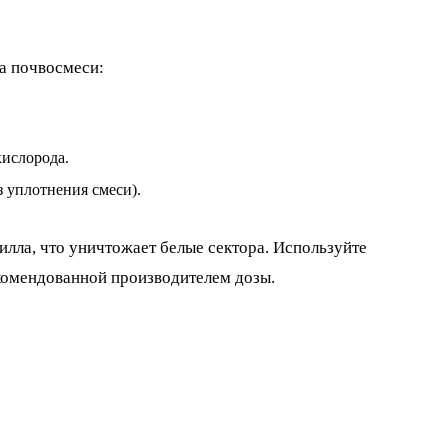
ра почвосмеси:
кислорода.
 уплотнения смеси).
лла, что уничтожает белые сектора. Используйте
екомендованной производителем дозы.