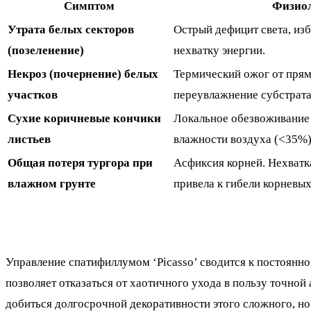
Симптом
Физиол
Утрата белых секторов
Острый дефицит света, изб
(позеленение)
нехватку энергии.
Некроз (почернение) белых
Термический ожог от пря
участков
переувлажнение субстрата
Сухие коричневые кончики
Локальное обезвоживание 
листьев
влажности воздуха (<35%)
Общая потеря тургора при
Асфиксия корней. Нехватк
влажном грунте
привела к гибели корневых
Управление спатифиллумом ‘Picasso’ сводится к постоянн
позволяет отказаться от хаотичного ухода в пользу точно
добиться долгосрочной декоративности этого сложного, но