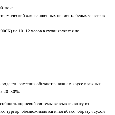
0 люкс.
 термический ожог лишенных пигмента белых участков
00K) на 10–12 часов в сутки является не
ироде эти растения обитают в нижнем ярусе влажных
их 20–30%.
собность корневой системы всасывать влагу из
яют тургор, обезвоживаются и погибают, образуя сухой