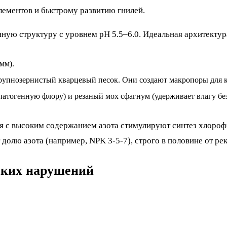
лементов и быстрому развитию гнилей.
нную структуру с уровнем pH 5.5–6.0. Идеальная архитекту
мм).
рупнозернистый кварцевый песок. Они создают макропоры для 
атогенную флору) и резаный мох сфагнум (удерживает влагу без
 с высоким содержанием азота стимулируют синтез хлорофи
 долю азота (например, NPK 3-5-7), строго в половине от р
ских нарушений