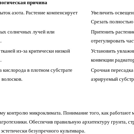
огическая причина
ыток азота. Растение компенсирует
Увеличить освещен
Срезать полностью 
мых солнечных лучей или
Притенить растение
.
отрегулировать час
тканей из-за критически низкой
Установить увлажн
.
конвекции радиато
а кислорода в плотном субстрате
Срочная пересадка
 волосков.
аэрируемый субстр
ому контролю микроклимата. Понимание того, как работают 
й агротехники. Обеспечив правильную архитектуру грунта, с
 эстетически безупречного культивара.