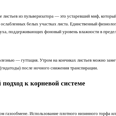
 листьев из пульверизатора — это устаревший миф, который
а ослабленных белых участках листа. Единственный физиол
духа, поддерживающих фоновый уровень влажности в преде
лезнью — гуттация. Утром на кончиках листьев можно замет
 (гидатоды) после ночного снижения транспирации.
 подход к корневой системе
ном газообмене. Использование плотного низинного торфа и