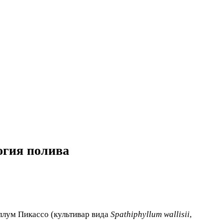
огия полива
ллум Пикассо (культивар вида
Spathiphyllum wallisii
,