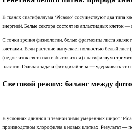
В тканях спатифиллума ‘Picasso’ сосуществуют два типа к
энергией. Белые сектора состоят из апластидных клеток —
С точки зрения физиологии, белые фрагменты листа являю
клетками. Если растение выпускает полностью белый лист 
(недостаток света или избыток азота) спатифиллум стреми
пластин. Главная задача фитодизайнера — удерживать этот
Световой режим: баланс между фот
В условиях длинной и темной зимы умеренных широт ‘Picas
производством хлорофилла в новых клетках. Результат — п