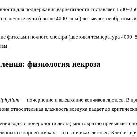
ности для поддержания вариегатности составляет 1500–250
е солнечные лучи (свыше 4000 люкс) вызывают необратимый
ие фитоламп полного спектра (цветовая температура 4000–50
ием.
пления: физиология некроза
iphyllum
— почернение и высыхание кончиков листьев. В пр
езона относительная влажность воздуха падает до критическ
ения воды с поверхности листа) многократно превышает спо
ленных от корней точках — на кончиках листьев. Клетки тер