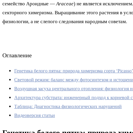
семейство Ароидные —
Araceae
) не является исключением
секторного химеризма. Выращивание этого растения в усл
физиологии, а не слепого следования народным советам.
Оглавление
Генетика белого пятна: природа химеризма сорта ‘Picasso’
Световой режим: баланс между фотосинтезом и истощен
Воздушная засуха центрального отопления: физиология н
Архитектура субстрата: инженерный подход к корневой 
Таблица: Диагностика физиологических нарушений
Видеоверсия статьи
Генетика белого пятна: природа химе