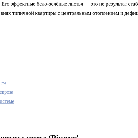
. Его эффектные бело-зелёные листья — это не результат ста
овиях типичной квартиры с центральным отоплением и дефи
ием
екроза
системе
ризма сорта ‘Picasso’