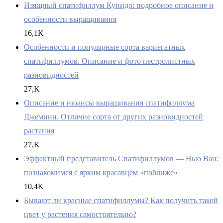
Изящный спатифиллум Купидо: подробное описание и
особенности выращивания
16,1K
Особенности и популярные сорта вариегатных
спатифиллумов. Описание и фото пестролистных
разновидностей
27,K
Описание и нюансы выращивания спатифиллума
Джемини. Отличие сорта от других разновидностей
растения
27,K
Эффектный представитель Спатифиллумов — Нью Ван:
познакомимся с ярким красавцем «поближе»
10,4K
Бывают ли красные спатифиллумы? Как получить такой
цвет у растения самостоятельно?