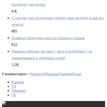
подойдет для цветка
4,K
Столетие для столетника: почему алое желтеет и как его
лечить?
885
Правила пересадки алоэ из горшка в горшок
832
Правила обрезки листьев у алоэ [столетника] для
декоративных и лечебных целей
3,2K
0 комментарии
0
Pinterest
Whatsapp
Telegram
Email
Youtube
Vk
Telegram
Ok