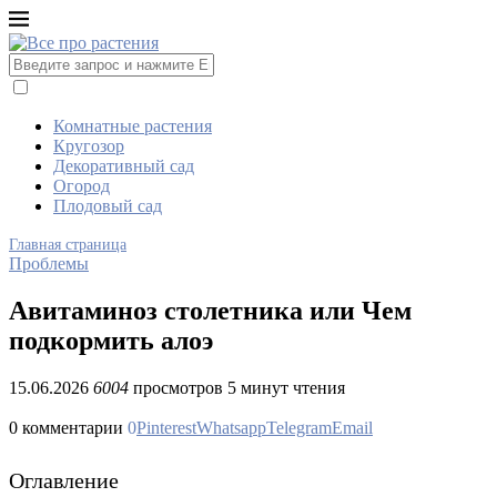
Комнатные растения
Кругозор
Декоративный сад
Огород
Плодовый сад
Главная страница
Проблемы
Авитаминоз столетника или Чем
подкормить алоэ
15.06.2026
6004
просмотров
5 минут чтения
0 комментарии
0
Pinterest
Whatsapp
Telegram
Email
Оглавление