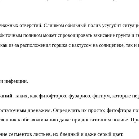
дренажных отверстий. Слишком обильный полив усугубит ситуац
збыточным поливом может спровоцировать закисание грунта и г
к из-за расположения горшка с кактусом на солнцепеке, так и в
ии инфекции.
ваний
, таких, как фитофтороз, фузариоз, фитиум, которые п
статочным дренажем. Определить их просто: фитофтора пор
твенник к обезвоживанию даже при достаточном поливе. При
е сегментов листьев, их бледный и даже серый цвет.