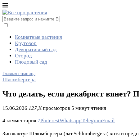
Комнатные растения
Кругозор
Декоративный сад
Огород
Плодовый сад
Главная страница
Шлюмбергера
Что делать, если декабрист вянет? 
15.06.2026
127,K
просмотров
5 минут чтения
4 комментария
7
Pinterest
Whatsapp
Telegram
Email
Зигокактус Шлюмбергера (лат.Schlumbergera) хотя и предп