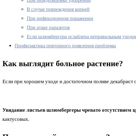
При передозировке удобрений
В случае повреждения корней
При инфекционном поражении
При атаке паразитов
Если шлюмбергера ослаблена неправильным уходо
Профилактика повторного появления проблемы
Как выглядит больное растение?
Если при хорошем уходе и достаточном поливе декабрист о
Увядание листьев шлюмбергеры чревато отсутствием ц
кактусовых.