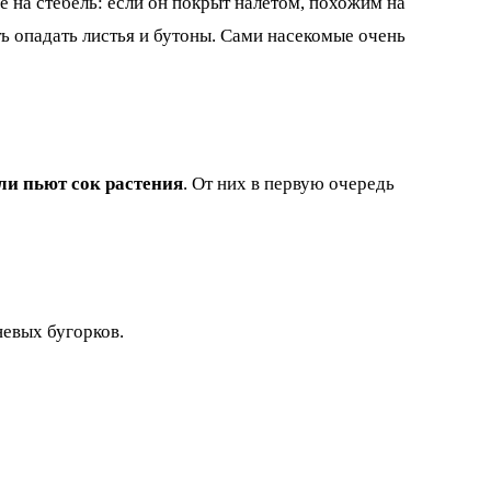
на стебель: если он покрыт налетом, похожим на
ть опадать листья и бутоны. Сами насекомые очень
ли пьют сок растения
. От них в первую очередь
евых бугорков.