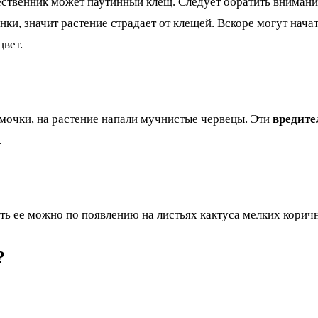
твенник может паутинный клещ. Следует обратить внимание 
ки, значит растение страдает от клещей. Вскоре могут нача
цвет.
мочки, на растение напали мучнистые червецы. Эти
вредите
.
ь ее можно по появлению на листьях кактуса мелких коричн
?