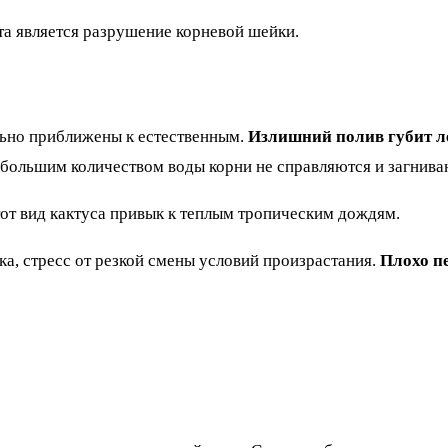
а является разрушение корневой шейки.
ьно приближены к естественным.
Излишний полив губит л
ольшим количеством воды корни не справляются и загнива
от вид кактуса привык к теплым тропическим дождям.
а, стресс от резкой смены условий произрастания.
Плохо п