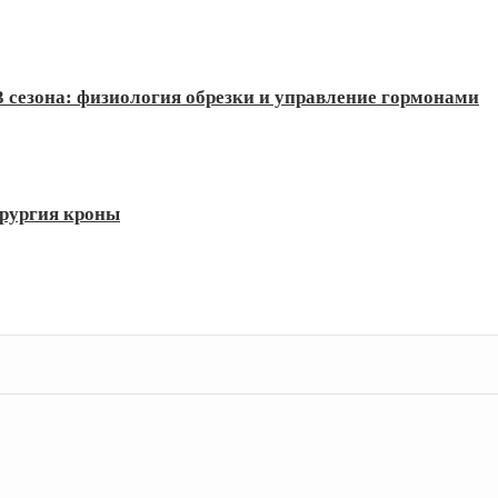
3 сезона: физиология обрезки и управление гормонами
ирургия кроны