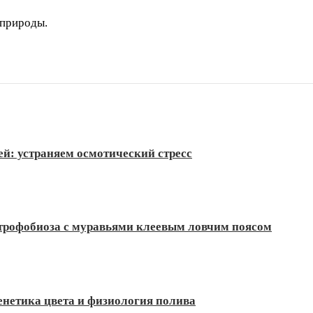
 природы.
ей: устраняем осмотический стресс
 трофобиоза с муравьями клеевым ловчим поясом
енетика цвета и физиология полива