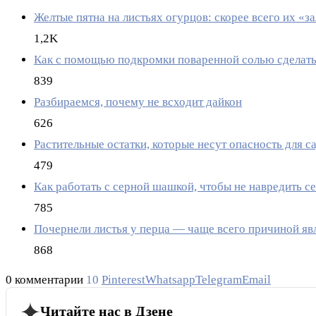
Желтые пятна на листьях огурцов: скорее всего их «
1,2K
Как с помощью подкромки поваренной солью сделать
839
Разбираемся, почему не всходит дайкон
626
Растительные остатки, которые несут опасность для с
479
Как работать с серной шашкой, чтобы не навредить с
785
Почернели листья у перца — чаще всего причиной яв
868
0 комментарии
10
Pinterest
Whatsapp
Telegram
Email
Читайте нас в Дзене