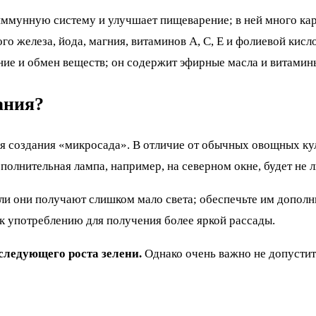
иммунную систему и улучшает пищеварение; в ней много кар
о железа, йода, магния, витаминов А, С, Е и фолиевой кисл
е и обмен веществ; он содержит эфирные масла и витамины 
ания?
 для создания «микросада». В отличие от обычных овощных к
олнительная лампа, например, на северном окне, будет не 
сли они получают слишком мало света; обеспечьте им дополн
к употреблению для получения более яркой рассады.
следующего роста зелени.
Однако очень важно не допустит