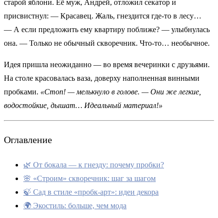
старой яблони. Её муж, Андрей, отложил секатор и
присвистнул: — Красавец. Жаль, гнездится где-то в лесу…
— А если предложить ему квартиру поближе? — улыбнулась
она. — Только не обычный скворечник. Что-то… необычное.
Идея пришла неожиданно — во время вечеринки с друзьями.
На столе красовалась ваза, доверху наполненная винными
пробками.
«Стоп! — мелькнуло в голове. — Они же легкие,
водостойкие, дышат… Идеальный материал!»
Оглавление
🌿 От бокала — к гнезду: почему пробки?
🌸 «Строим» скворечник: шаг за шагом
🍃 Сад в стиле «пробк-арт»: идеи декора
🌍 Экостиль: больше, чем мода