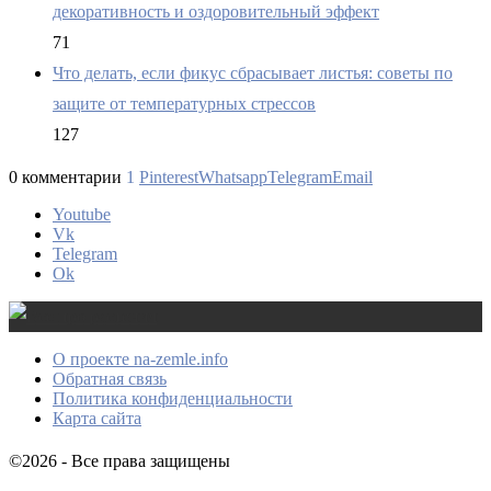
декоративность и оздоровительный эффект
71
Что делать, если фикус сбрасывает листья: советы по
защите от температурных стрессов
127
0 комментарии
1
Pinterest
Whatsapp
Telegram
Email
Youtube
Vk
Telegram
Ok
О проекте na-zemle.info
Обратная связь
Политика конфиденциальности
Карта сайта
©2026 - Все права защищены