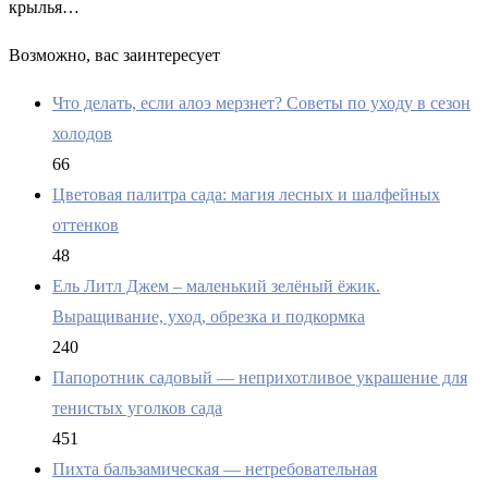
крылья…
Возможно, вас заинтересует
Что делать, если алоэ мерзнет? Советы по уходу в сезон
холодов
66
Цветовая палитра сада: магия лесных и шалфейных
оттенков
48
Ель Литл Джем – маленький зелёный ёжик.
Выращивание, уход, обрезка и подкормка
240
Папоротник садовый — неприхотливое украшение для
тенистых уголков сада
451
Пихта бальзамическая — нетребовательная