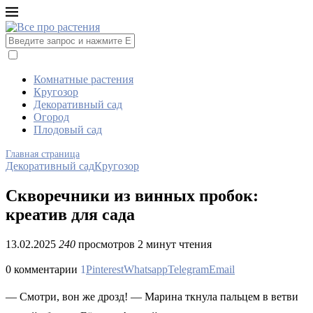
Комнатные растения
Кругозор
Декоративный сад
Огород
Плодовый сад
Главная страница
Декоративный сад
Кругозор
Скворечники из винных пробок:
креатив для сада
13.02.2025
240
просмотров
2 минут чтения
0 комментарии
1
Pinterest
Whatsapp
Telegram
Email
— Смотри, вон же дрозд! — Марина ткнула пальцем в ветви