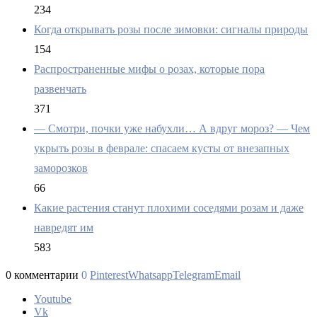
234
Когда открывать розы после зимовки: сигналы природы
154
Распространенные мифы о розах, которые пора
развенчать
371
— Смотри, почки уже набухли… А вдруг мороз? — Чем
укрыть розы в феврале: спасаем кусты от внезапных
заморозков
66
Какие растения станут плохими соседями розам и даже
навредят им
583
0 комментарии
0
Pinterest
Whatsapp
Telegram
Email
Youtube
Vk