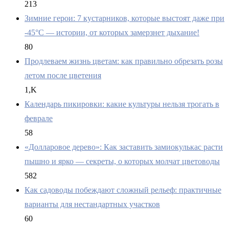
213
Зимние герои: 7 кустарников, которые выстоят даже при
-45°C — истории, от которых замерзнет дыхание!
80
Продлеваем жизнь цветам: как правильно обрезать розы
летом после цветения
1,K
Календарь пикировки: какие культуры нельзя трогать в
феврале
58
«Долларовое дерево»: Как заставить замиокулькас расти
пышно и ярко — секреты, о которых молчат цветоводы
582
Как садоводы побеждают сложный рельеф: практичные
варианты для нестандартных участков
60