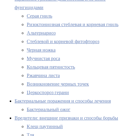
фунгицидами
Серая гниль
Ризоктониозная стеблевая и корневая гниль
Альтернариоз
Стеблевой и корневой фитофтороз
Черная ножка
Мучнистая роса
Кольцевая пятнистость
Ржавчина листа
Возникновение черных точек
Церкоспороз герани
Бактериальные поражения и способы лечения
Бактериальный ожог
Вредители: внешние признаки и способы борьбы
Клещ паутинный
Тля